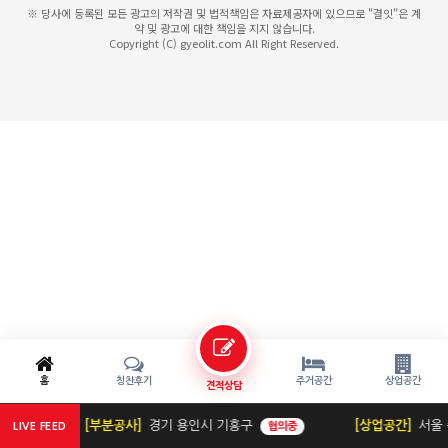
※ 당사에 등록된 모든 광고의 저작권 및 법적책임은 자료제공자에 있으므로 "결잇"은 계
약 및 광고에 대한 책임을 지지 않습니다.
Copyright (C) gyeolit.com All Right Reserved.
홈
칭찬후기
주거공간
상업공간
견적상담
[부분공사]
경기 용인시 기흥구
[상업공간]
서울 
협의중
LIVE FEED
협의중