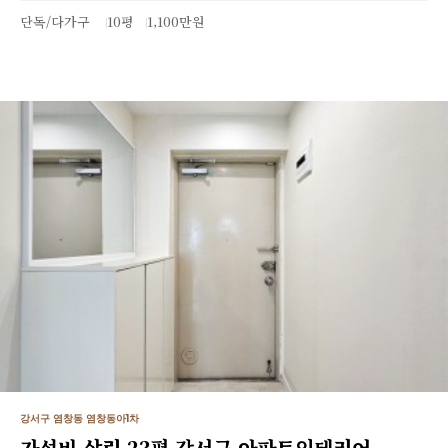
단독/다가구
10평
1,100만원
강서구 염창동 염창동아1차
가성비 살린 23평 강서구 아파트인테리어