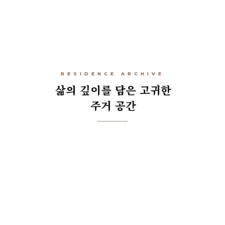
RESIDENCE ARCHIVE
삶
의
깊
이
를
담
은
고
귀
한
주
거
공
간