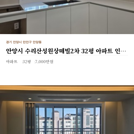
경기 안양시 만안구 안양동
안양시 수리산성원상떼빌2차 32평 아파트 인…
아파트
32평
7,000만원