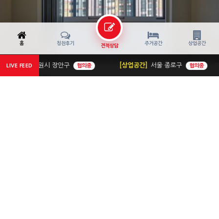
홈
칭찬후기
주거공간
상업공간
견적상담
[상업공간]
서울 종로구
[주거공간]
서울 은평
협의중
LIVE FEED
협의중
서울 구로구 오류동
폴딩도어와 은은한 간접조명의 감성, 구로구 …
아파트
39평
7,000만원