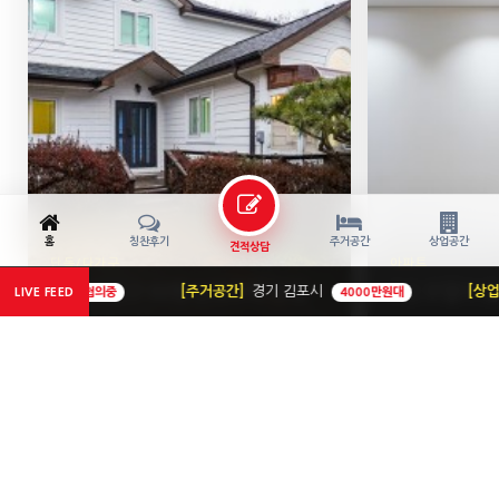
홈
칭찬후기
주거공간
상업공간
견적상담
단독/다가구
아파트
용인 처인구 60평 단독주택 전체 리모델링
5성 호텔이 
[주거공간]
경기 김포시
[상업공간]
충북 
협의중
LIVE FEED
4000만원대
60평
|
경기 용인시
30평
|
인천 남동구