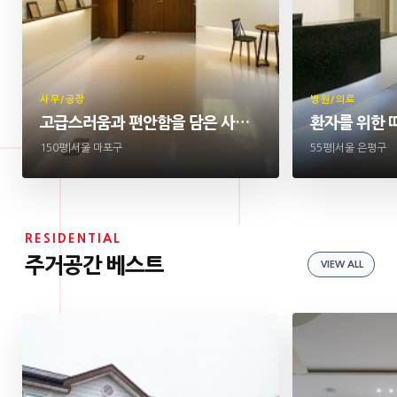
사무/공장
병원/의료
고급스러움과 편안함을 담은 사무실 인테리어
환자를 위한 
150평
|
서울 마포구
55평
|
서울 은평구
RESIDENTIAL
주거공간 베스트
VIEW ALL