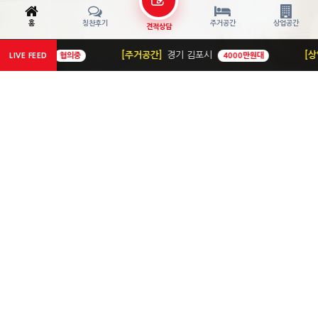
홈
칭찬후기
주거공간
상업공간
견적상담
[주거공간]
경기 김포시
[상업공간]
충북 청주시
중
LIVE FEED
4000만원대
04
Detail Archive View