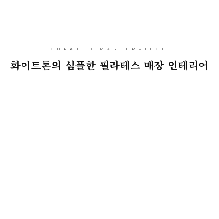
CURATED MASTERPIECE
화
이
트
톤
의
심
플
한
필
라
테
스
매
장
인
테
리
어