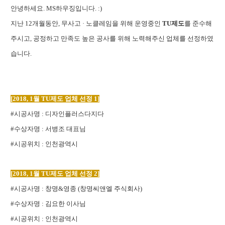
안
녕하세요. MS하우징입니다. :)
지난 12개월동안, 무사고 · 노클레임을 위해 운영중인
TU제도
를 준수해
주시고,
공정하고 만족도 높은 공사를 위해 노력해주신 업체를 선정하였
습니다.
[2018, 1월 TU제도 업체 선정 1]
#시공사명 : 디자인플러스다지다
#수상자명 : 서병조 대표님
#시공위치 : 인천광역시
[2018, 1월 TU제도 업체 선정 2]
#시공사명 : 창명&영종 (창명씨앤엘 주식회사)
#수상자명 : 김요한 이사님
#시공위치 : 인천광역시