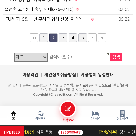
설연휴 고객센터 휴무 안내(2/6~2/10)
02-05
[TU제도] 6월. 1년 무사고 업체 선정 '에스엠, …
06-22
1
3
4
5
2
이용약관
|
개인정보취급방침
|
시공업체 입점안내
※ 당사에 등록된 모든 광고의 저작권 및 법적책임은 자료제공자에 있으므로 "결잇"은 계
약 및 광고에 대한 책임을 지지 않습니다.
Copyright (C) gyeolit.com All Right Reserved.
홈
칭찬후기
주거공간
상업공간
견적상담
[주거공간]
서울 은평구
[건축/외부]
경기 이천
LIVE FEED
1500만원전후