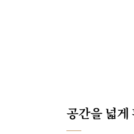
공
간
을
넓
게