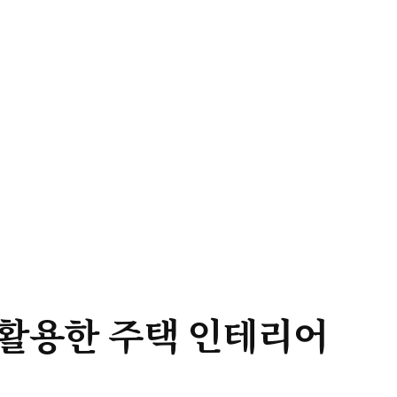
활
용
한
주
택
인
테
리
어